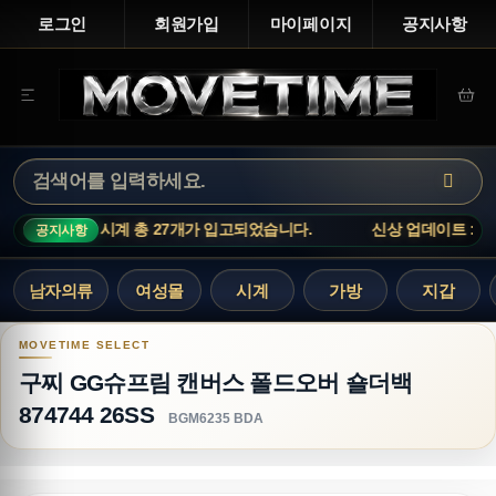
로그인
회원가입
마이페이지
공지사항
띠에 시계 총 27개가 입고되었습니다.
신상 업데이트 : 까르띠에 시
공지사항
남자의류
여성몰
시계
가방
지갑
구찌 GG슈프림 캔버스 폴드오버 숄더백 874744 2
구찌 GG슈프림 캔버스 폴드오버 숄더백
874744 26SS
BGM6235 BDA