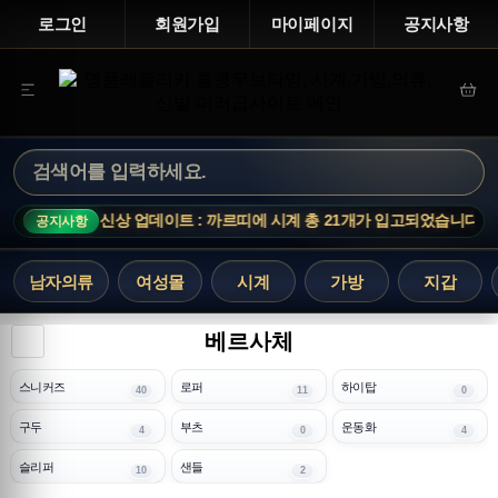
로그인
회원가입
마이페이지
공지사항
신상 업데이트 : 까르띠에 시계 총 21개가 입고되었습니다.
공지사항
남자의류
여성몰
시계
가방
지갑
베르사체
스니커즈
로퍼
하이탑
40
11
0
구두
부츠
운동화
4
0
4
슬리퍼
샌들
10
2