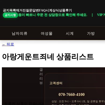
본
문
공지목록
매거진
질문답변
FAQ
시계상식
상품후기
바
상품은 재고 변동이 빠르니 주문 전 상담창으로 확인해 주세요. ｜ VIP NO
공지사항
로
가
기
남자의류
여성몰
시계
가방
← 뒤로
아랑게운트죄네 상품리스트
갤
러
리
뷰
고객센터
070-7660-4100
상담 : 오전 9시 ~ 오후 6시 (토, 일 공휴일 휴무)
등록된 상품이 없습니다.