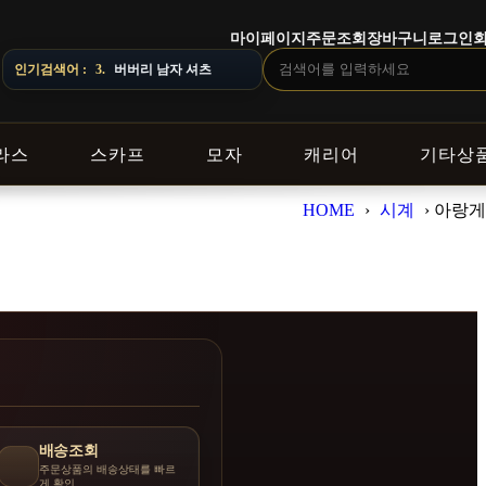
마이페이지
주문조회
장바구니
로그인
니다. ｜ DELIVERY NOTICE · 지역에 따라 배송 일정이 달라질 수
인기검색어 :
3.
버버리 남자 셔츠
라스
스카프
모자
캐리어
기타상
HOME
›
시계
›
아랑게
배송조회
주문상품의 배송상태를 빠르
게 확인