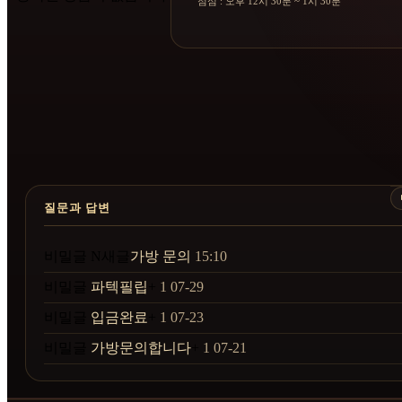
점심 : 오후 12시 30분 ~ 1시 30분
질문과 답변
비밀글
N
새글
가방 문의
15:10
비밀글
파텍필립
+
1
07-29
비밀글
입금완료
+
1
07-23
비밀글
가방문의합니다
+
1
07-21