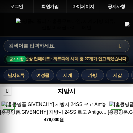
로그인
회원가입
마이페이지
공지사항
.
신상 업데이트 : 까르띠에 시계 총 27개가 입고되었습니다.
공지사항
남자의류
여성몰
시계
가방
지갑
지방시
BEST
BEST
[홍콩명품.GIVENCHY] 지방시 24SS 로고 Antigona 레더 가죽 핸드백 토트백 (블랙), BGM4122, BDA, 홍콩명품가방,명품쇼핑몰,크로스백,핸드백,구매대행
476,000원