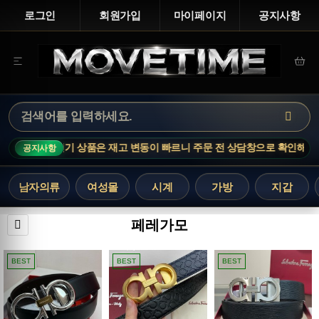
로그인
회원가입
마이페이지
공지사항
OTICE · 인기 상품은 재고 변동이 빠르니 주문 전 상담창으로 확인해 주세요.
공지사항
남자의류
여성몰
시계
가방
지갑
페레가모
BEST
BEST
BEST