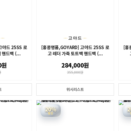
드
고야드
고야드 25SS 로
[홍콩명품,GOYARD] 고야드 25SS 로
[홍
핸드백 (...
고 레더 가죽 토트백 핸드백 (...
0원
284,000원
원
355,000원
트
위시리스트
20%
2
할인