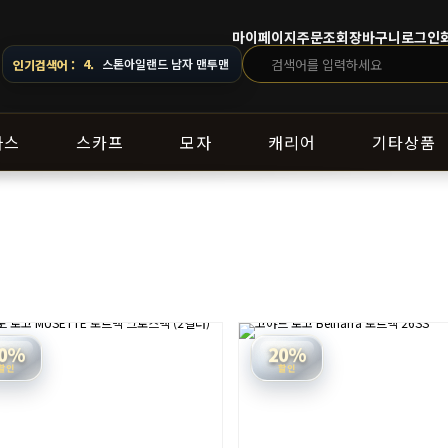
마이페이지
주문조회
장바구니
로그인
으로 문의해 주세요.
4.
스톤아일랜드 남자 맨투맨
인기검색어 :
라스
스카프
모자
캐리어
기타상품
0%
20%
할인
할인