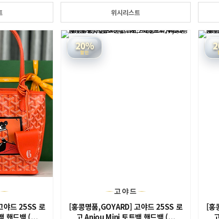
트
위시리스트
20%
2
할인
드
고야드
고야드 25SS 로
[홍콩명품,GOYARD] 고야드 25SS 로
[홍
백 핸드백 (...
고 Anjou Mini 토트백 핸드백 (...
고