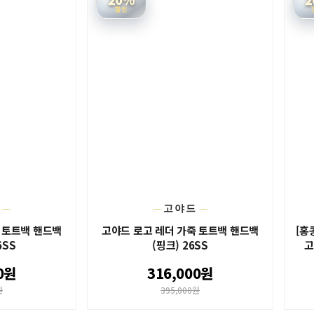
할인
드
고야드
 토트백 핸드백
고야드 로고 레더 가죽 토트백 핸드백
[홍
6SS
(핑크) 26SS
고
0원
316,000원
원
395,000원