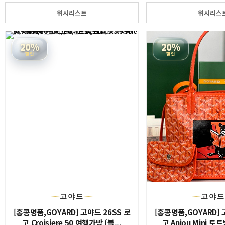
위시리스트
위시리스
20%
20%
할인
할인
고야드
고야
[홍콩명품,GOYARD] 고야드 26SS 로
[홍콩명품,GOYARD] 
고 Croisiere 50 여행가방 (블...
고 Anjou Mini 토트