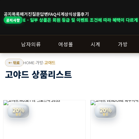
공지목록
매거진
질문답변
FAQ
시계상식
상품후기
상품은 회원 등급 및 이벤트 조건에 따라 혜택이 다르게 적용됩니다. ｜ DELIV
공지사항
남자의류
여성몰
시계
가방
HOME
가방
고야드
← 뒤로
›
›
고야드 상품리스트
20%
20%
할인
할인