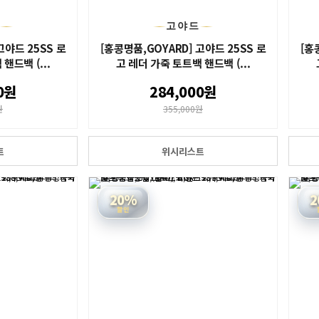
드
고야드
고야드 25SS 로
[홍콩명품,GOYARD] 고야드 25SS 로
[홍
핸드백 (...
고 레더 가죽 토트백 핸드백 (...
0원
284,000원
원
355,000원
트
위시리스트
20%
2
할인