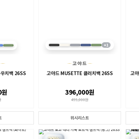
+1
드
고야드
파우치백 26SS
고야드 MUSETTE 클러치백 26SS
고야
0원
396,000원
원
495,000원
트
위시리스트
20%
2