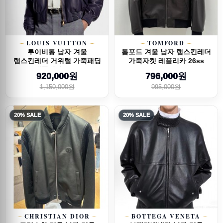
LOUIS VUITTON
TOMFORD
루이비통 남자 겨울
톰포드 겨울 남자 램스킨레더
램스킨레더 거위털 가죽패딩
가죽자켓 레플리카 26ss
레플리카 26ss
920,000원
796,000원
1,150,000원
995,000원
20% SALE
20% SALE
CHRISTIAN DIOR
BOTTEGA VENETA