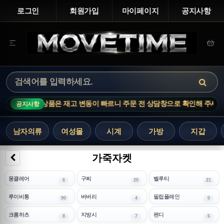
로그인
회원가입
마이페이지
공지사항
CE · 인기 상품은 재고 변동이 빠르니 주문 전 상담창으로 확인해 주세요.
공지사항
남자의류
여성몰
시계
가방
지갑
가죽자켓
몽클레어
구찌
벨루티
6
20
21
루이비통
버버리
필립플레인
90
4
0
크롬하츠
지방시
펜디
8
7
6