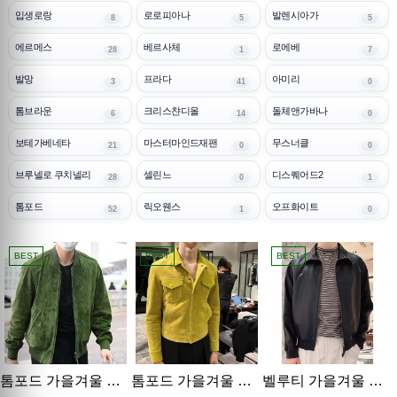
입생로랑
로로피아나
발렌시아가
8
5
5
에르메스
베르사체
로에베
28
1
7
발망
프라다
아미리
3
41
0
톰브라운
크리스챤디올
돌체앤가바나
6
14
0
보테가베네타
마스터마인드재팬
무스너클
21
0
0
브루넬로 쿠치넬리
셀린느
디스퀘어드2
28
0
1
톰포드
릭오웬스
오프화이트
52
1
0
BEST
BEST
BEST
톰포드 가을겨울 램스킨레더 가죽자켓 레플리카 26신상
톰포드 가을겨울 남자 가죽자켓 레플리카 26신상
벨루티 가을겨울 남자 램스킨레더 가죽자켓 레플리카 26신상