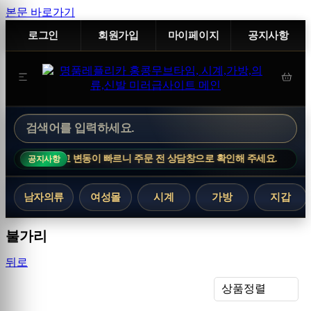
본문 바로가기
로그인
회원가입
마이페이지
공지사항
 상품은 재고 변동이 빠르니 주문 전 상담창으로 확인해 주세요.
MOVET
공지사항
남자의류
여성몰
시계
가방
지갑
불가리
뒤로
정렬
상품정렬