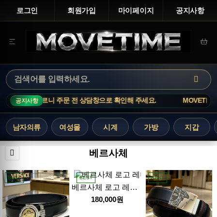
로그인
회원가입
마이페이지
공지사항
 재고 변동이 빠르니 주문 전 상담창으로 확인해 주세요.
MOVETIME N
공지사항
남자의류
여성몰
시계
가방
지갑
베르사체
BEST
BEST
BEST
베르사체 로고 레더 가죽 3.5cm 벨트 (2컬러) 26SS
180,000원