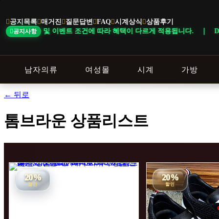
본
문
공지목록
매거진
질문답변
FAQ
시계상식
상품후기
바
벤트 조건에 따라 혜택이 다르게 적용됩니다. ｜ DELIVERY NOTICE 
공지사항
로
가
기
남자의류
여성몰
시계
가방
← 뒤로
톰브라운 상품리스트
20%
20%
할인
할인