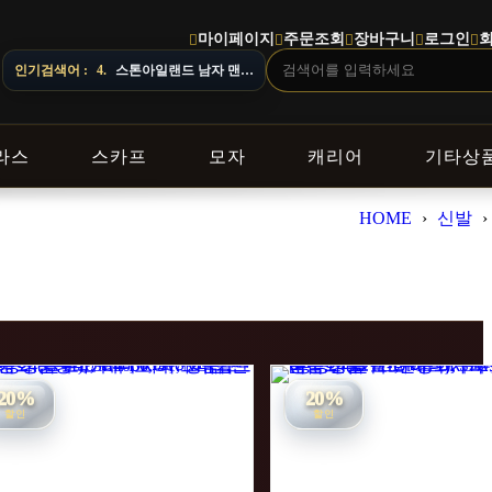
마이페이지
주문조회
장바구니
로그인
4.
스톤아일랜드 남자 맨투맨
요.
인기검색어 :
5.
오프화이트 남자 후드
라스
스카프
모자
캐리어
기타상
HOME
›
신발
›
20%
20%
할인
할인