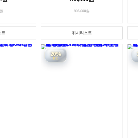
0원
995,000원
스트
위시리스트
20%
할인