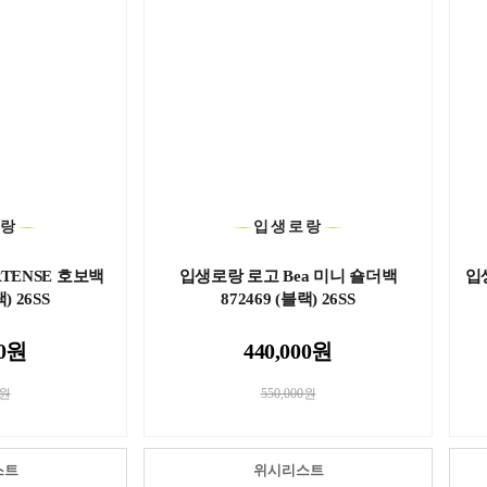
로랑
입생로랑
TENSE 호보백
입생로랑 로고 Bea 미니 숄더백
입
) 26SS
872469 (블랙) 26SS
00원
440,000원
0원
550,000원
스트
위시리스트