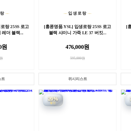
로랑
입생로랑
로랑 25SS 로고
[홍콩명품.YSL] 입생로랑 25SS 로고
[
 레더 블랙...
블랙 샤이니 가죽 LE 37 버킷...
00원
476,000원
0원
595,000원
스트
위시리스트
20%
할인