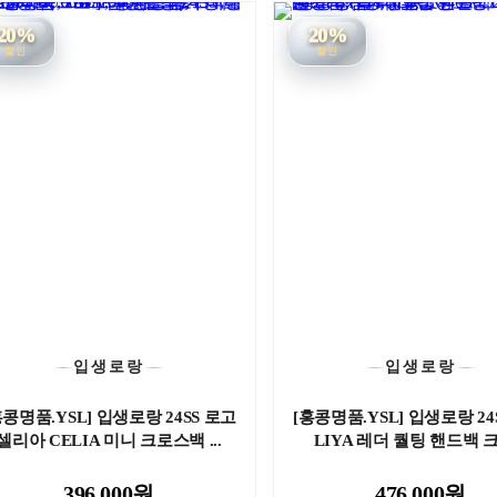
20%
20%
할인
할인
입생로랑
입생로랑
홍콩명품.YSL] 입생로랑 24SS 로고
[홍콩명품.YSL] 입생로랑 24
셀리아 CELIA 미니 크로스백 ...
LIYA 레더 퀄팅 핸드백 크로
396,000원
476,000원