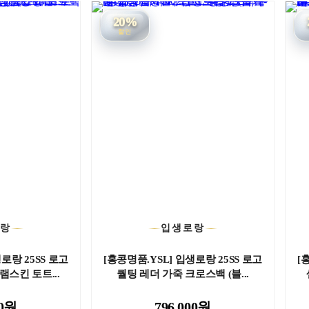
20%
할인
로랑
입생로랑
로랑 25SS 로고
[홍콩명품.YSL] 입생로랑 25SS 로고
[
램스킨 토트...
퀄팅 레더 가죽 크로스백 (블...
00원
796,000원