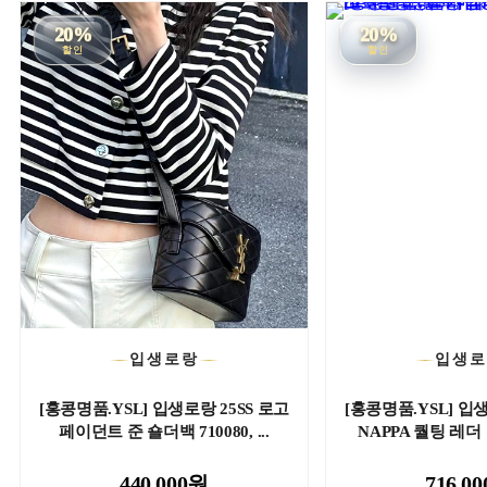
20%
20%
할인
할인
입생로랑
입생
[홍콩명품.YSL] 입생로랑 25SS 로고
[홍콩명품.YSL] 입생
페이던트 준 숄더백 710080, ...
NAPPA 퀄팅 레더 
440,000원
716,0