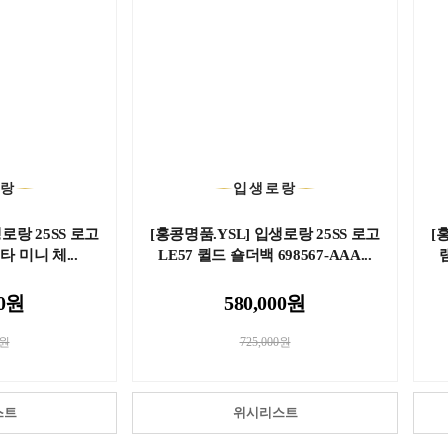
로랑
입생로랑
로랑 25SS 로고
[홍콩명품.YSL] 입생로랑 25SS 로고
[
 미니 체...
LE57 퀼드 숄더백 698567-AAA...
00원
580,000원
0원
725,000원
스트
위시리스트