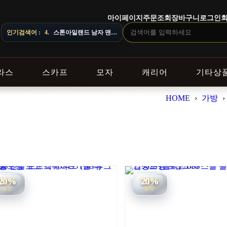
마이페이지
주문조회
장바구니
로그인
질 수 있으니 주문 전 상담창으로 문의해 주세요.
인기검색어 :
5.
오프화이트 남자 후드
라스
스카프
모자
캐리어
기타상
HOME
›
가방
›
20%
20%
할인
할인