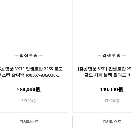
입생로랑
입생로랑
홍콩명품.YSL] 입생로랑 25SS 로고
[홍콩명품.YSL] 입생로랑 25
램스킨 숄더백 698567-AAAO0-...
골드 지퍼 블랙 퀼티드 바니
580,000원
440,000원
725,000원
550,000원
위시리스트
위시리스트