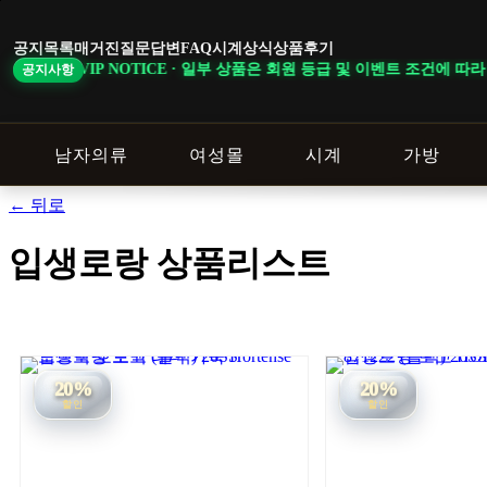
본
문
공지목록
매거진
질문답변
FAQ
시계상식
상품후기
바
NOTICE · 일부 상품은 회원 등급 및 이벤트 조건에 따라 혜택이 다르게 
공지사항
로
가
기
남자의류
여성몰
시계
가방
← 뒤로
입생로랑 상품리스트
20%
20%
할인
할인