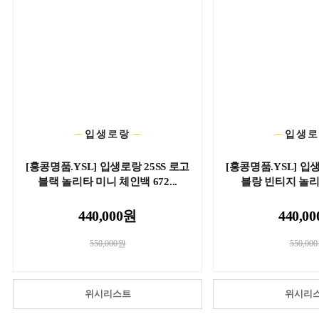
입생로랑
입생
[홍콩명품.YSL] 입생로랑 25SS 로고
[홍콩명품.YSL] 입생
블랙 놀리타 미니 체인백 672...
블랑 빈티지 놀리타
440,000원
440,0
550,000원
550,00
위시리스트
위시리