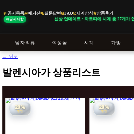
본
문
공지목록
매거진
질문답변
FAQ
시계상식
상품후기
바
신상 업데이트 : 까르띠에 시계 총 27개가 입고되
공지사항
로
가
기
남자의류
여성몰
시계
가방
← 뒤로
발렌시아가 상품리스트
20%
20%
할인
할인