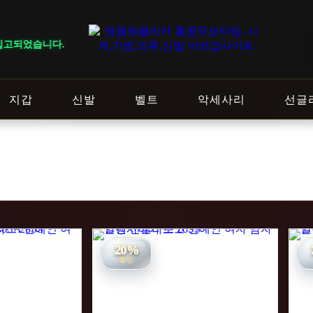
었습니다.
지갑
신발
벨트
악세사리
선글
20%
할인