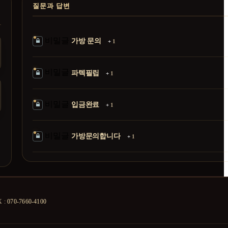
질문과 답변
비밀글
가방 문의
+
1
비밀글
파텍필립
+
1
비밀글
입금완료
+
1
비밀글
가방문의합니다
+
1
X :
070-7660-4100