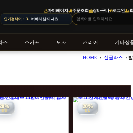
마이페이지
주문조회
장바구니
로그인
인기검색어 :
4.
스톤아일랜드 남자 맨투맨
라스
스카프
모자
캐리어
기타상
HOME
›
선글라스
›
발
20%
20%
할인
할인