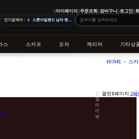
마이페이지
주문조회
장바구니
로그인
인기검색어 :
5.
오프화이트 남자 후드
라스
스카프
모자
캐리어
기타상
HOME
›
스카
열린
1
페이지
2
페
갤
러
리
뷰