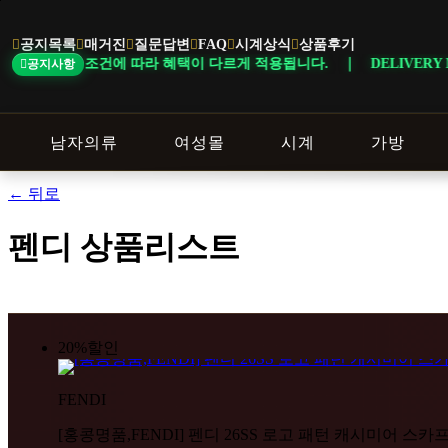
본
문
공지목록
매거진
질문답변
FAQ
시계상식
상품후기
바
르게 적용됩니다. ｜ DELIVERY NOTICE · 지역에 따라 배송 일정이 
공지사항
로
가
기
남자의류
여성몰
시계
가방
← 뒤로
펜디 상품리스트
20%
할인
FENDI
[홍콩명품,FENDI] 펜디 26SS 로고 패턴 캐시미어 스카프 