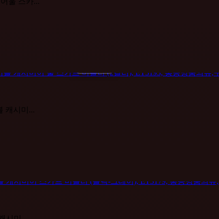
미어울 스카...
블 캐시미...
캐시미...