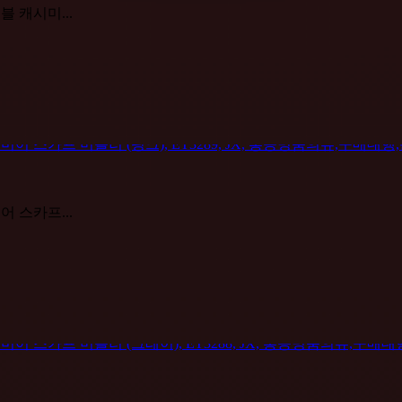
서블 캐시미...
미어 스카프...