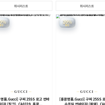
위시리스트
위시리스트
0%
20%
할인
할인
GUCCI
GUCCI
명품.Gucci] 구찌 25SS 로고 썬바
[홍콩명품.Gucci] 구찌 25SS 
이저 (핑크), CA0339, 홍콩...
수프림 썬바이저 (블랙), CA0