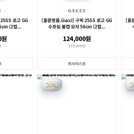
I
GUCCI
 25SS 로고 GG
[홍콩명품.Gucci] 구찌 25SS 로고 GG
[홍콩
m (2컬...
수프림 볼캡 모자 56cm (2컬...
0원
124,000원
원
155,000원
트
위시리스트
20%
2
할인