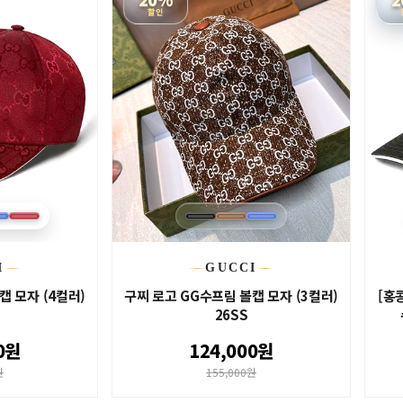
할인
I
GUCCI
캡 모자 (4컬러)
구찌 로고 GG수프림 볼캡 모자 (3컬러)
[홍콩
26SS
0원
124,000원
원
155,000원