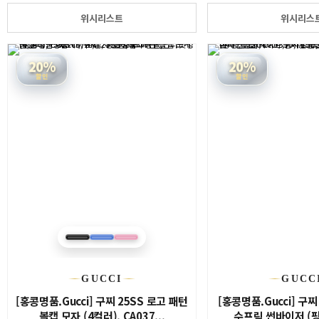
위시리스트
위시리스
20%
20%
할인
할인
GUCCI
GUCC
[홍콩명품.Gucci] 구찌 25SS 로고 패턴
[홍콩명품.Gucci] 구찌
볼캡 모자 (4컬러), CA037...
수프림 썬바이저 (핑크)