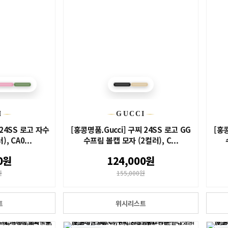
I
GUCCI
 24SS 로고 자수
[홍콩명품.Gucci] 구찌 24SS 로고 GG
[홍콩
, CA0...
수프림 볼캡 모자 (2컬러), C...
0원
124,000원
원
155,000원
트
위시리스트