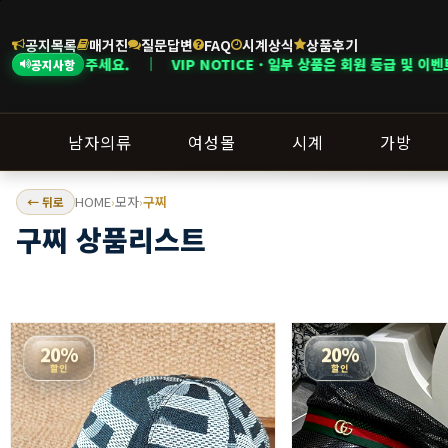
공지목록
매거진
질문답변
FAQ
시계상식
상품후기
 NOTICE · 일부 상품은 회원 등급 및 이벤트 조건에 따라 혜택이 다르게 적
공지사항
남자의류
여성몰
시계
가방
HOME
모자
구찌
← 뒤로
›
›
구찌 상품리스트
20%
20%
할인
할인