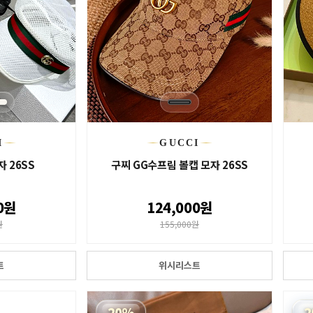
I
GUCCI
자 26SS
구찌 GG수프림 볼캡 모자 26SS
0원
124,000원
원
155,000원
트
위시리스트
20%
2