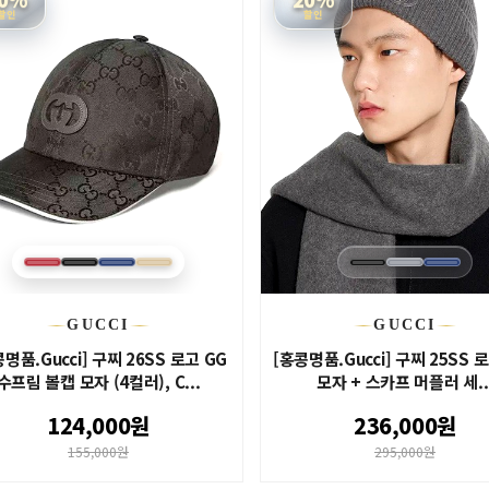
할인
할인
GUCCI
GUCCI
명품.Gucci] 구찌 26SS 로고 GG
[홍콩명품.Gucci] 구찌 25SS 
수프림 볼캡 모자 (4컬러), C...
모자 + 스카프 머플러 세..
124,000원
236,000원
155,000원
295,000원