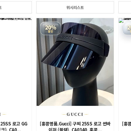
트
위시리스트
20%
2
할인
I
GUCCI
 25SS 로고 GG
[홍콩명품.Gucci] 구찌 25SS 로고 썬바
[홍콩
, CA0...
이저 (블랙), CA0340, 홍콩...