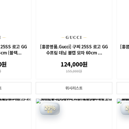
I
GUCCI
 25SS 로고 GG
[홍콩명품.Gucci] 구찌 25SS 로고 GG
[홍콩
m (블랙...
수프림 데님 볼캡 모자 60cm ...
0원
124,000원
원
155,000원
트
위시리스트
20%
2
할인