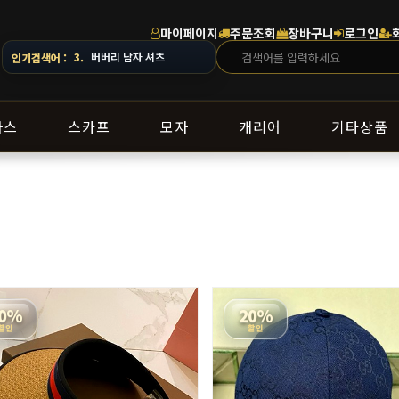
마이페이지
주문조회
장바구니
로그인
 있으니 주문 전 상담창으로 문의해 주세요.
4.
스톤아일랜드 남자 맨투맨
인기검색어 :
라스
스카프
모자
캐리어
기타상품
0%
20%
할인
할인