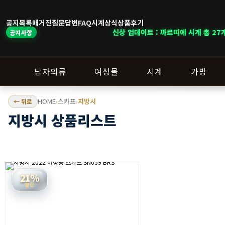
공지목록
매거진
질문답변
FAQ
시계상식
상품후기
신상 업데이트 : 까르띠에 시계 총 27개
공지사항
남자의류
여성몰
시계
가방
HOME
스카프
지방시
← 뒤로
›
›
지방시 상품리스트
21%
할인