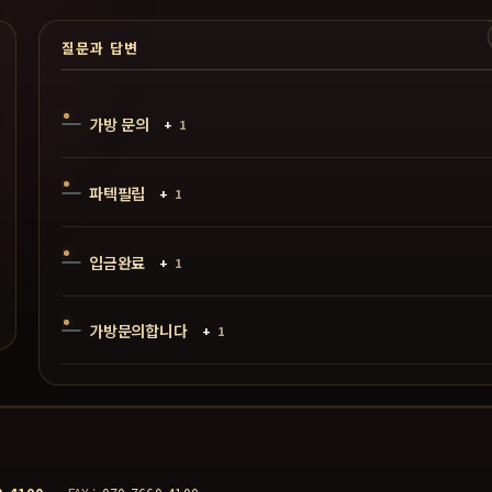
질문과 답변
가방 문의
+
1
파텍필립
+
1
입금완료
+
1
가방문의합니다
+
1