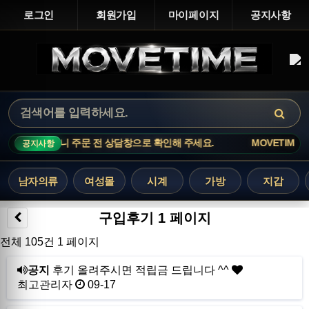
로그인
회원가입
마이페이지
공지사항
 재고 변동이 빠르니 주문 전 상담창으로 확인해 주세요.
MOVETIME N
공지사항
남자의류
여성몰
시계
가방
지갑
구입후기 1 페이지
전체 105건
1 페이지
공지
후기 올려주시면 적립금 드립니다 ^^
최고관리자
09-17