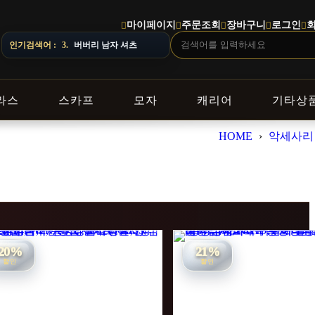
마이페이지
주문조회
장바구니
로그인
CE · 지역에 따라 배송 일정이 달라질 수 있으니 주문 전 상담창으로 문의해
인기검색어 :
3.
버버리 남자 셔츠
라스
스카프
모자
캐리어
기타상
HOME
›
악세사리
20%
21%
할인
할인