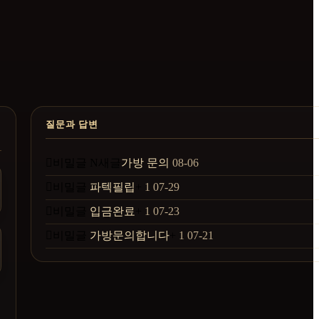
질문과 답변
비밀글
N
새글
가방 문의
08-06
비밀글
파텍필립
+
1
07-29
비밀글
입금완료
+
1
07-23
비밀글
가방문의합니다
+
1
07-21