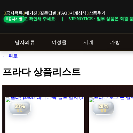
본
문
공지목록
매거진
질문답변
FAQ
시계상식
상품후기
바
 상담창으로 확인해 주세요. ｜ VIP NOTICE · 일부 상품은 회원 등급
공지사항
로
가
기
남자의류
여성몰
시계
가방
← 뒤로
프라다 상품리스트
20%
20%
할인
할인