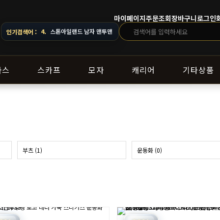
마이페이지
주문조회
장바구니
로그인
4.
스톤아일랜드 남자 맨투맨
5.
오프화이트 남자 후드
인기검색어 :
라스
스카프
모자
캐리어
기타상품
부츠 (1)
운동화 (0)