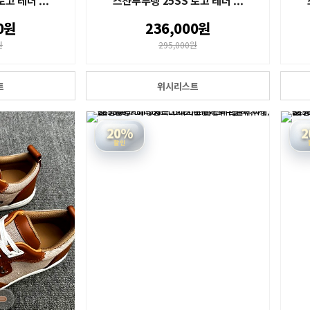
고 레더 ...
스챤루부탱 25SS 로고 레더 ...
0원
236,000원
원
295,000원
트
위시리스트
20%
2
할인