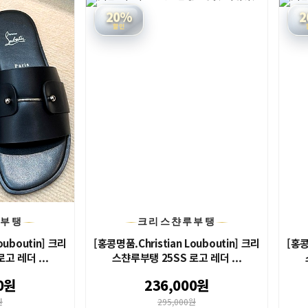
20%
2
할인
루부탱
크리스챤루부탱
ouboutin] 크리
[홍콩명품.Christian Louboutin] 크리
[홍콩
고 레더 ...
스챤루부탱 25SS 로고 레더 ...
0원
236,000원
원
295,000원