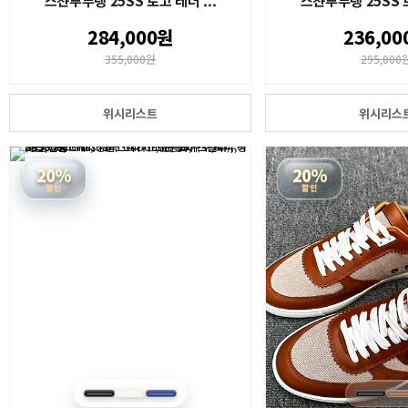
스챤루부탱 25SS 로고 레더 ...
스챤루부탱 25SS 로
284,000원
236,00
355,000원
295,000
위시리스트
위시리스
20%
20%
할인
할인