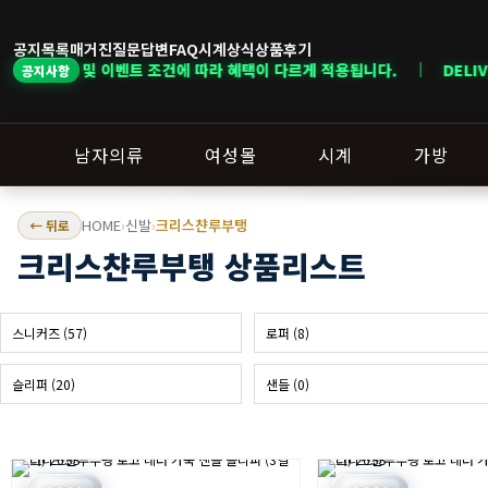
공지목록
매거진
질문답변
FAQ
시계상식
상품후기
 조건에 따라 혜택이 다르게 적용됩니다. ｜ DELIVERY NOTICE · 지역
공지사항
남자의류
여성몰
시계
가방
HOME
신발
크리스챤루부탱
← 뒤로
›
›
크리스챤루부탱 상품리스트
스니커즈 (57)
로퍼 (8)
슬리퍼 (20)
샌들 (0)