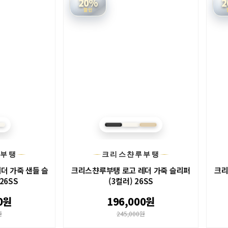
20%
2
할인
루부탱
크리스챤루부탱
더 가죽 샌들 슬
크리스챤루부탱 로고 레더 가죽 슬리퍼
크리
26SS
(3컬러) 26SS
0원
196,000원
원
245,000원