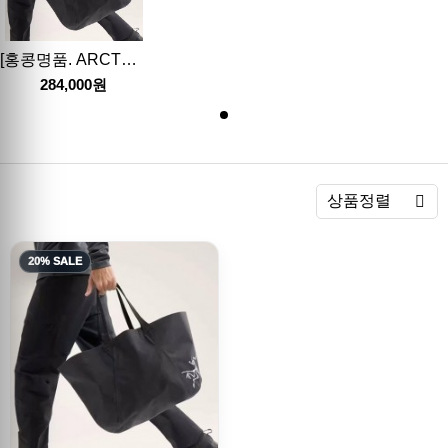
[홍콩명품. ARCTERYX] 아크테릭스 24SS 로고 프린트 쇼퍼백 (블랙), BGM3508, JL, 홍콩명품가방,명품쇼핑몰,크로스백,핸드백,구매대행,무브타임
284,000원
렬
상품정렬
20% SALE