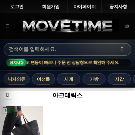
로그인
회원가입
마이페이지
공지사항
 · 인기 상품은 재고 변동이 빠르니 주문 전 상담창으로 확인해 주세요.
M
공지사항
남자의류
여성몰
시계
가방
지갑
아크테릭스
BEST