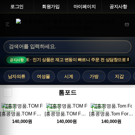
로그인
회원가입
마이페이지
공지사항
TIME NOTICE · 인기 상품은 재고 변동이 빠르니 주문 전 상담창으로 확인해
공지사항
남자의류
여성몰
시계
가방
지갑
톰포드
BEST
BEST
BEST
[홍콩명품.TOM FORD] 톰포드 25SS 로고 연예인 여자 남자 선글라스 (6컬러), SG656, MI, 홍콩명품쇼핑몰,무브타임,사이트,쇼핑몰,해외직구,구매대행
[홍콩명품.TOM FORD] 톰포드 25SS 로고 연예인 여자 남자 선글라스 (6컬러), SG655, MI, 홍콩명품쇼핑몰,무브타임,사이트,쇼핑몰,해외직구,구매대행
[홍콩명품.Tom Ford] 톰포드 24SS 로고 연예인 여자 남자 선글라스 TF1154 (6컬러), SG621, JX, 홍콩명품쇼핑몰,무브타임,사이트,쇼핑몰,해외직구,구매대행
140,000원
140,000원
140,000원