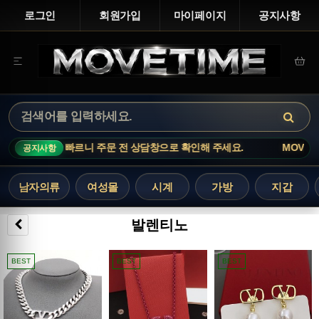
로그인
회원가입
마이페이지
공지사항
품은 재고 변동이 빠르니 주문 전 상담창으로 확인해 주세요.
MOVETIM
공지사항
남자의류
여성몰
시계
가방
지갑
발렌티노
BEST
BEST
BEST