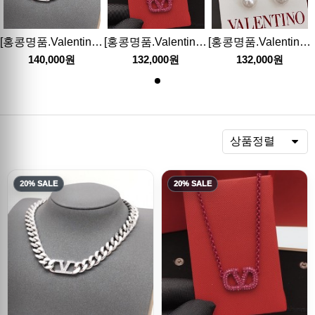
[홍콩명품.Valentino] 발렌티노 23SS 로고 다이아몬드 체인 목걸이, ET1490, AGG, 홍콩명품쇼핑몰,인터넷명품,온라인명품사이트,여자명품,해외직구
[홍콩명품.Valentino] 발렌티노 23SS 로고 핑크 목걸이, ET1489, AGG, 홍콩명품쇼핑몰,인터넷명품,온라인명품사이트,여자명품,해외직구
[홍콩명품.Valentino] 발렌티노 23SS 로고 진주 귀걸이 이어링, ET1239, SL, 홍콩명품쇼핑몰,무브타임,악세사리,잡화,생활용품
140,000원
132,000원
132,000원
렬
상품정렬
20% SALE
20% SALE