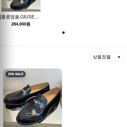
[홍콩명품.GIUSEPPE ZANOTTI] 쥬세페자노티 24SS 로고 레더 가죽 굽 구두 로퍼 (2컬러), SE3717, S2, 명품스니커즈,운동화,구두,로퍼,하이탑,신발
284,000원
렬
상품정렬
20% SALE