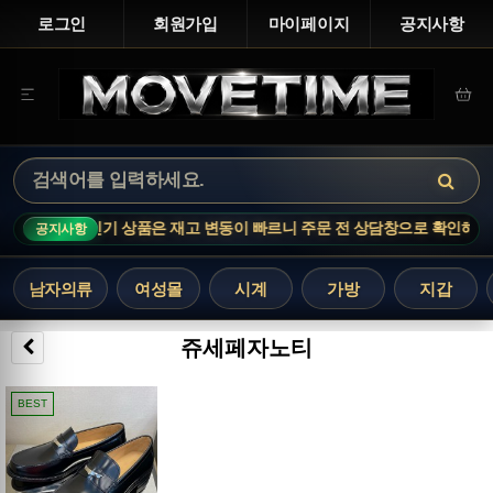
로그인
회원가입
마이페이지
공지사항
E NOTICE · 인기 상품은 재고 변동이 빠르니 주문 전 상담창으로 확인해 주세
공지사항
남자의류
여성몰
시계
가방
지갑
쥬세페자노티
BEST