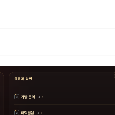
질문과 답변
가방 문의
+
1
파텍필립
+
1