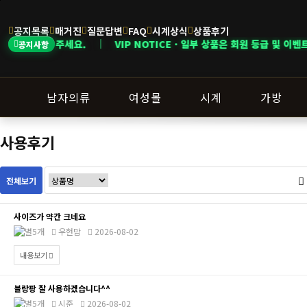
공지목록
매거진
질문답변
FAQ
시계상식
상품후기
확인해 주세요. ｜ VIP NOTICE · 일부 상품은 회원 등급 및 이벤트 조건에
공지사항
남자의류
여성몰
시계
가방
사용후기
전체보기
사이즈가 약간 크네요
우현맘
2026-08-02
내용보기
블랑팡 잘 사용하겠습니다^^
시준
2026-08-02