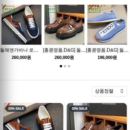
BEST
BEST
BEST
돌체앤가바나 로고 레더 가죽 레이어드 스니커즈 운동화 (3컬러) 26SS
[홍콩명품.D&G] 돌체앤가바나 25SS 로고 레더 가죽 구두 워커 (브라운), SE5454, S4, 명품스니커즈,운동화,구두,로퍼,하이탑,신발
[홍콩명품.D&G] 돌체앤가바나 25SS 로고 RUNNER 스니커즈 운동화 (스카이블루), SE4892, S2, 명품스니커즈,운동화,구두,로퍼,하이탑,신발
260,000원
260,000원
196,000원
렬
상품정렬
20% SALE
20% SALE