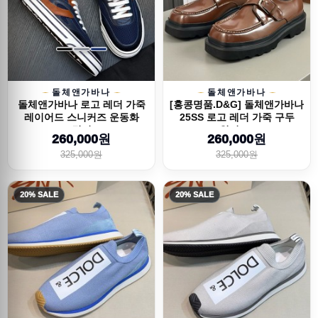
돌체앤가바나
돌체앤가바나
돌체앤가바나 로고 레더 가죽
[홍콩명품.D&G] 돌체앤가바나
레이어드 스니커즈 운동화
25SS 로고 레더 가죽 구두
(3컬러...
워커 (...
260,000원
260,000원
325,000원
325,000원
20% SALE
20% SALE