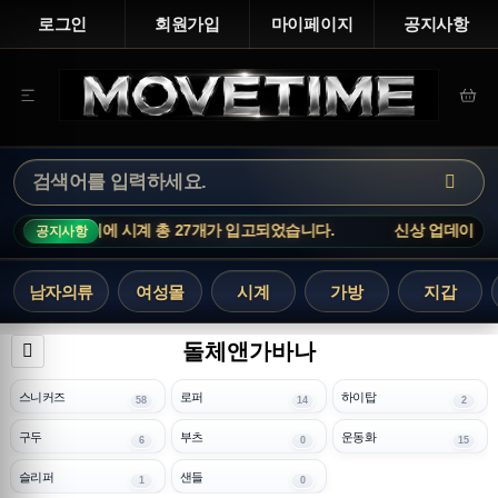
로그인
회원가입
마이페이지
공지사항
 : 까르띠에 시계 총 27개가 입고되었습니다.
신상 업데이트 : 까
공지사항
남자의류
여성몰
시계
가방
지갑
돌체앤가바나
스니커즈
로퍼
하이탑
58
14
2
구두
부츠
운동화
6
0
15
슬리퍼
샌들
1
0