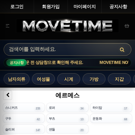
로그인
회원가입
마이페이지
공지사항
동이 빠르니 주문 전 상담창으로 확인해 주세요.
MOVETIME NOTIC
공지사항
남자의류
여성몰
시계
가방
지갑
에르메스
스니커즈
로퍼
하이탑
233
34
17
구두
부츠
운동화
42
13
68
슬리퍼
샌들
147
23