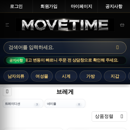
로그인
회원가입
마이페이지
공지사항
E · 인기 상품은 재고 변동이 빠르니 주문 전 상담창으로 확인해 주세요.
공지사항
남자의류
여성몰
시계
가방
지갑
브레게
트레이디션
네이플
3
0
렬
상품정렬