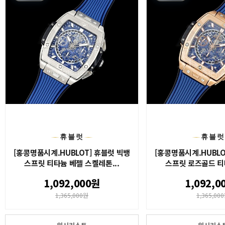
휴블럿
휴블
[홍콩명품시계.HUBLOT] 휴블럿 빅뱅
[홍콩명품시계.HUBLO
스프릿 티타늄 베젤 스켈레톤...
스프릿 로즈골드 티타
1,092,000원
1,092,0
1,365,000원
1,365,00