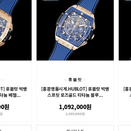
럿
휴블럿
T] 휴블럿 빅뱅
[홍콩명품시계.HUBLOT] 휴블럿 빅뱅
[홍
늄 베젤...
스프릿 로즈골드 티타늄 블루...
00원
1,092,000원
0원
1,365,000원