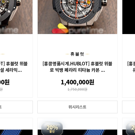
럿
휴블럿
T] 휴블럿 위블
[홍콩명품시계.HUBLOT] 휴블럿 위블
[홍
셜 세라믹...
로 빅뱅 페라리 티타늄 카본 ...
00원
1,400,000원
0원
1,750,000원
트
위시리스트
20%
2
할인