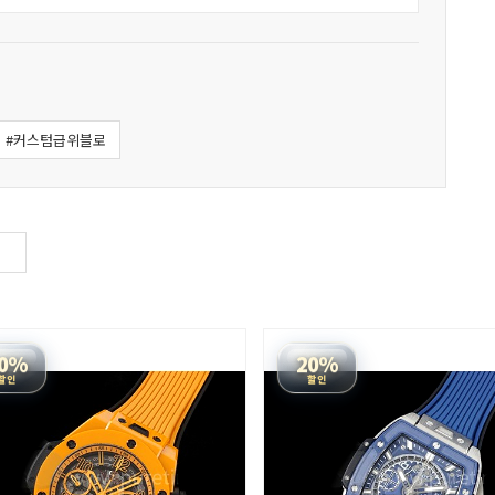
#커스텀급위블로
0%
20%
할인
할인