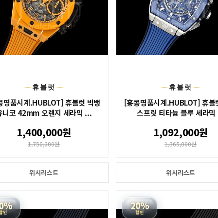
휴블럿
휴블럿
콩명품시계.HUBLOT] 휴블럿 빅뱅
[홍콩명품시계.HUBLOT] 휴블
유니코 42mm 오렌지 세라믹 ...
스프릿 티타늄 블루 세라믹 .
1,400,000원
1,092,000원
1,750,000원
1,365,000원
위시리스트
위시리스트
0%
20%
할인
할인