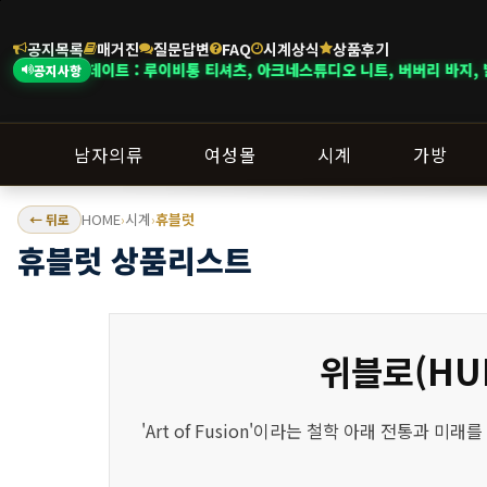
공지목록
매거진
질문답변
FAQ
시계상식
상품후기
데이트 : 루이비통 티셔츠, 아크네스튜디오 니트, 버버리 바지, 발렌시아가 청
공지사항
남자의류
여성몰
시계
가방
HOME
시계
휴블럿
← 뒤로
›
›
휴블럿 상품리스트
위블로(HU
'Art of Fusion'이라는 철학 아래 전통과