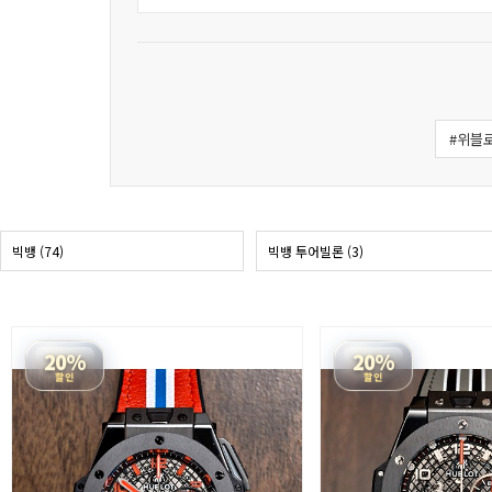
#위블
빅뱅 (74)
빅뱅 투어빌론 (3)
20%
20%
할인
할인