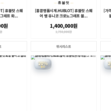
스
휴블럿
T] 휴블럿 스퀘
[홍콩명품시계.HUBLOT] 휴블럿 스퀘
[가
그래프 화...
어 뱅 유니코 크로노그래프 블...
00원
1,400,000원
0원
1,750,000원
트
위시리스트
20%
2
할인