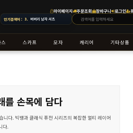
마이페이지
주문조회
장바구니
로그인
4.
스톤아일랜드 남자 맨투맨
인기검색어 :
라스
스카프
모자
캐리어
기타상품
미래를 손목에 담다
재현했습니다. 빅뱅과 클래식 퓨전 시리즈의 복잡한 멀티 레이어
니다.