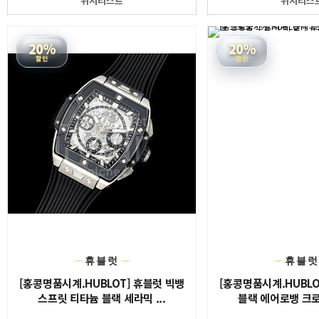
위시리스트
위시리스
20%
20%
할인
할인
휴블럿
휴블
[홍콩명품시계.HUBLOT] 휴블럿 빅뱅
[홍콩명품시계.HUBLO
스프릿 티타늄 블랙 세라믹 ...
블랙 에어로뱅 크로노