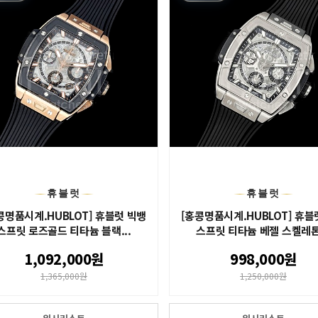
휴블럿
휴블럿
콩명품시계.HUBLOT] 휴블럿 빅뱅
[홍콩명품시계.HUBLOT] 휴블
스프릿 로즈골드 티타늄 블랙...
스프릿 티타늄 베젤 스켈레톤.
1,092,000원
998,000원
1,365,000원
1,250,000원