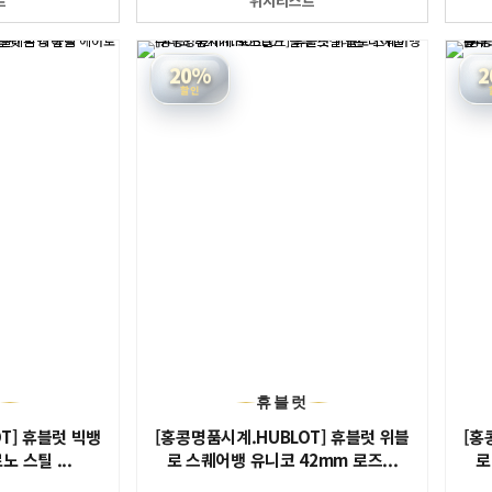
트
위시리스트
20%
2
할인
럿
휴블럿
T] 휴블럿 빅뱅
[홍콩명품시계.HUBLOT] 휴블럿 위블
[홍
 스틸 ...
로 스퀘어뱅 유니코 42mm 로즈...
로