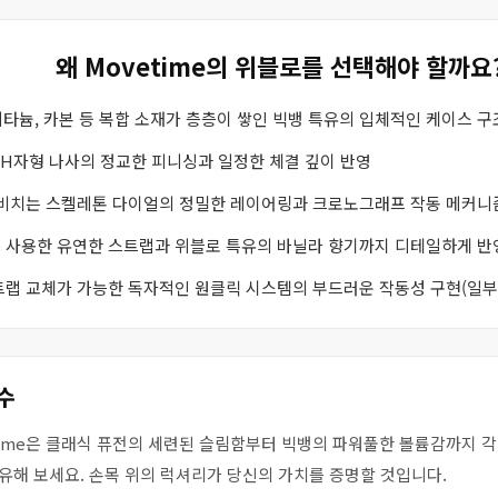
왜 Movetime의 위블로를 선택해야 할까요
 티타늄, 카본 등 복합 소재가 층층이 쌓인 빅뱅 특유의 입체적인 케이스 구
 H자형 나사의 정교한 피니싱과 일정한 체결 깊이 반영
 비치는 스켈레톤 다이얼의 정밀한 레이어링과 크로노그래프 작동 메커니
를 사용한 유연한 스트랩과 위블로 특유의 바닐라 향기까지 디테일하게 반
스트랩 교체가 가능한 독자적인 원클릭 시스템의 부드러운 작동성 구현(일부
수
etime은 클래식 퓨전의 세련된 슬림함부터 빅뱅의 파워풀한 볼륨감까지 
유해 보세요. 손목 위의 럭셔리가 당신의 가치를 증명할 것입니다.