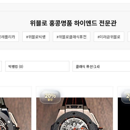
위블로 홍콩명품 하이엔드 전문관
로레플리카
#위블로빅뱅
#위블로클래식퓨전
#미러급위블로
빅뱅킹 (0)
클래식 퓨션 (14)
20%
2
할인