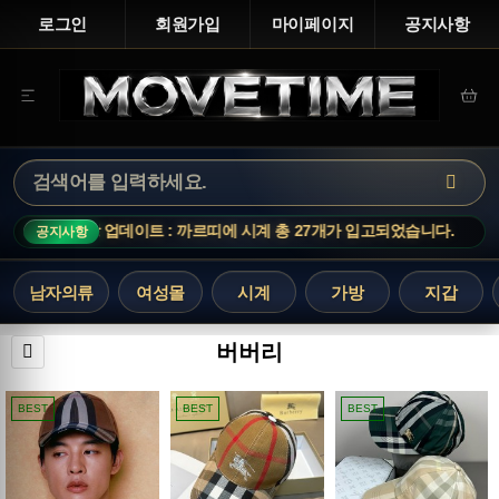
로그인
회원가입
마이페이지
공지사항
신상 업데이트 : 까르띠에 시계 총 27개가 입고되었습니다.
신
공지사항
남자의류
여성몰
시계
가방
지갑
버버리
BEST
BEST
BEST