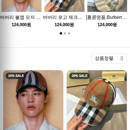
버버리 볼캡 모자 26SS
버버리 로고 체크패턴 볼캡 모자 (브라운) 26SS
[홍콩명품.Burberry] 버버리 25SS 로고 체크패턴 볼캡 모자 (2컬러), CA0381, NNT, 홍콩명품쇼핑몰,인터넷명품,온라인명품사이트,남자명품,해외직구
124,000원
124,000원
124,000원
렬
상품정렬
20% SALE
20% SALE