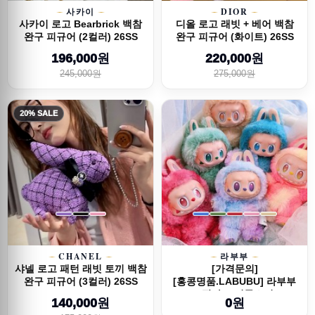
사카이
DIOR
사카이 로고 Bearbrick 백참
디올 로고 래빗 + 베어 백참
완구 피규어 (2컬러) 26SS
완구 피규어 (화이트) 26SS
196,000원
220,000원
245,000원
275,000원
20% SALE
CHANEL
라부부
샤넬 로고 패턴 래빗 토끼 백참
[가격문의]
완구 피규어 (3컬러) 26SS
[홍콩명품.LABUBU] 라부부
25SS 팝마트 더몬스터즈 ...
140,000원
0원