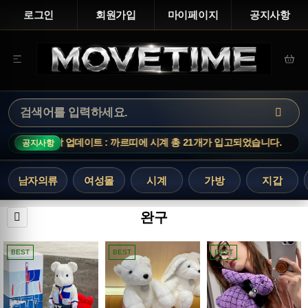
로그인
회원가입
마이페이지
공지사항
신상 업데이트 : 까르띠에 시계 총 21개가 입고되었습니다.
신
공지사항
남자의류
여성몰
시계
가방
지갑
완구
BEST
BEST
BEST