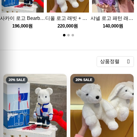
사카이 로고 Bearbrick 백참 완구 피규어 (2컬러) 26SS
디올 로고 래빗 + 베어 백참 완구 피규어 (화이트) 26SS
샤넬 로고 패턴 래빗 토끼 백참 완구 피규어 (3컬러) 26SS
196,000원
220,000원
140,000원
렬
상품정렬
20% SALE
20% SALE