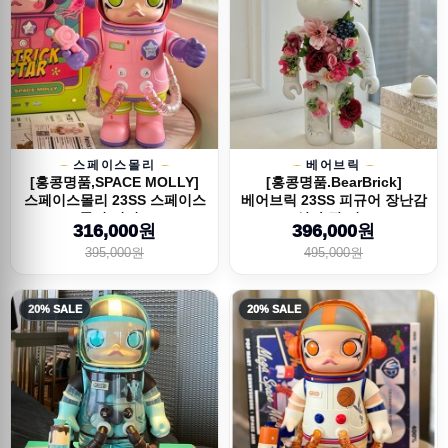
스페이스몰리
베어브릭
[홍콩명품,SPACE MOLLY]
[홍콩명품.BearBrick]
스페이스몰리 23SS 스페이스
베어브릭 23SS 피규어 장난감
몰리 시리...
상자 장 미...
316,000원
396,000원
395,000원
495,000원
20% SALE
20% SALE