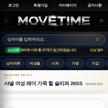
로그인
회원가입
마이페이지
공지사항
개가 입고되었습니다.
신상 업데이트 : 까르띠에 시계 총 27개가 입고
공지사항
남자의류
여성몰
시계
가방
지갑
샤넬 여성 레더 가죽 힐 슬리퍼 26SS
샤넬 여성 레더 가죽 힐 슬리퍼 26SS
SE6496 GHS