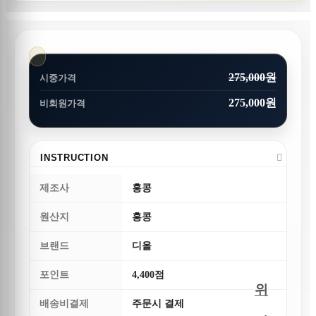
275,000원
시중가격
275,000원
비회원가격
INSTRUCTION
제조사
홍콩
원산지
홍콩
브랜드
디올
포인트
4,400점
위
배송비결제
주문시 결제