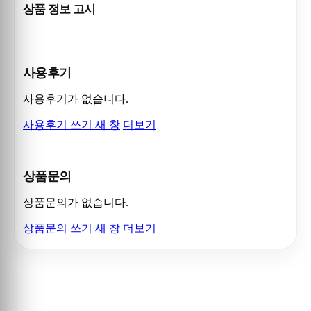
상품 정보 고시
사용후기
사용후기가 없습니다.
사용후기 쓰기
새 창
더보기
상품문의
상품문의가 없습니다.
상품문의 쓰기
새 창
더보기