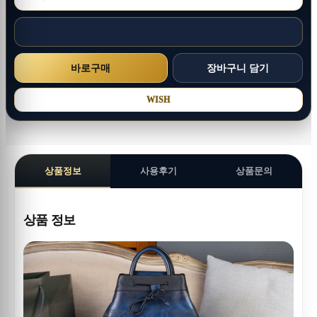
WISH
상품정보
사용후기
상품문의
상품 정보