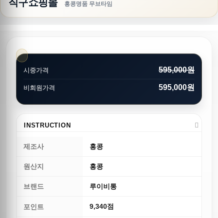
직구쇼핑몰
홍콩명품 무브타임
595,000원
시중가격
595,000원
비회원가격
INSTRUCTION
제조사
홍콩
원산지
홍콩
브랜드
루이비통
9,340점
포인트