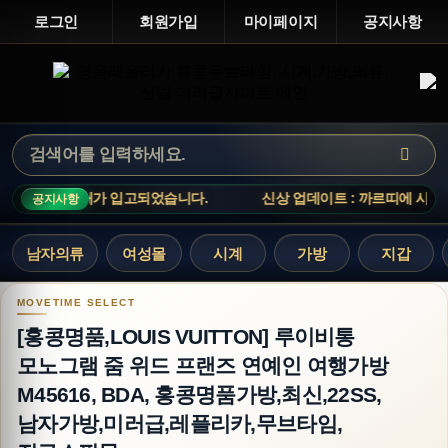
로그인
회원가입
마이페이지
공지사항
 시계 총 27개가 입고되었습니다.
신상 업데이트 : 까르띠에 시계 총
공지사항
남자의류
여성몰
시계
가방
지갑
[홍콩명품,LOUIS VUITTON] 루이비통 모노그램
[홍콩명품,LOUIS VUITTON] 루이비통
모노그램 줌 위드 프랜즈 연예인 여행가방
M45616, BDA, 홍콩명품가방,최신,22SS,
남자가방,미러급,레플리카,무브타임,