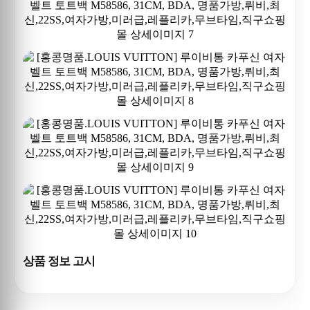
상품 정보 고시