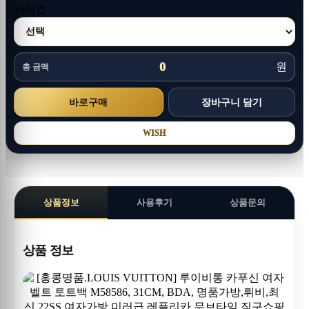
사이즈
0
원
총 금액
WISH
상품정보
사용후기
상품문의
상품 정보