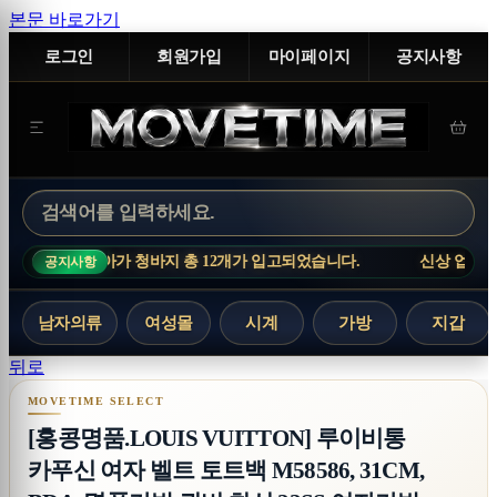
본문 바로가기
로그인
회원가입
마이페이지
공지사항
발렌시아가 청바지 총 12개가 입고되었습니다.
신상 업데이트 : 루이
공지사항
남자의류
여성몰
시계
가방
지갑
[홍콩명품.LOUIS VUITTON] 루이비통 카푸신 여
뒤로
[홍콩명품.LOUIS VUITTON] 루이비통
카푸신 여자 벨트 토트백 M58586, 31CM,