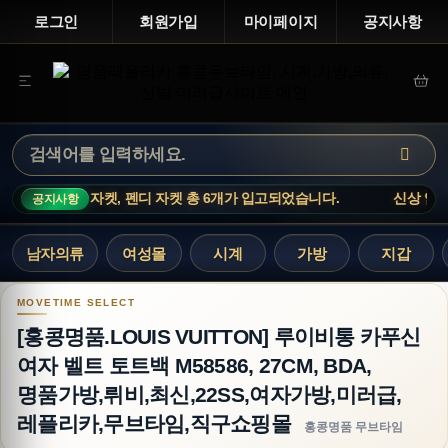
로그인
회원가입
마이페이지
공지사항
츠, 몽클레어 자켓, 펜디 자켓 총 6개가 입고되었습니다.
신상 업데이트
공지사항
남자의류
여성몰
시계
가방
지갑
[홍콩명품.LOUIS VUITTON] 루이비통 카푸신 여
[홍콩명품.LOUIS VUITTON] 루이비통 카푸신
여자 벨트 토트백 M58586, 27CM, BDA,
명품가방,뤼비,최신,22SS,여자가방,미러급,
레플리카,무브타임,직구쇼핑몰
홍콩명품 무브타임