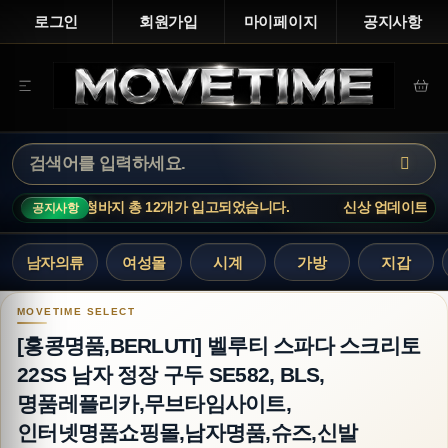
로그인
회원가입
마이페이지
공지사항
바지 총 12개가 입고되었습니다.
신상 업데이트 : 루이비통 티셔츠,
공지사항
남자의류
여성몰
시계
가방
지갑
[홍콩명품,BERLUTI] 벨루티 스파다 스크리토 2
[홍콩명품,BERLUTI] 벨루티 스파다 스크리토
22SS 남자 정장 구두 SE582, BLS,
명품레플리카,무브타임사이트,
인터넷명품쇼핑몰,남자명품,슈즈,신발