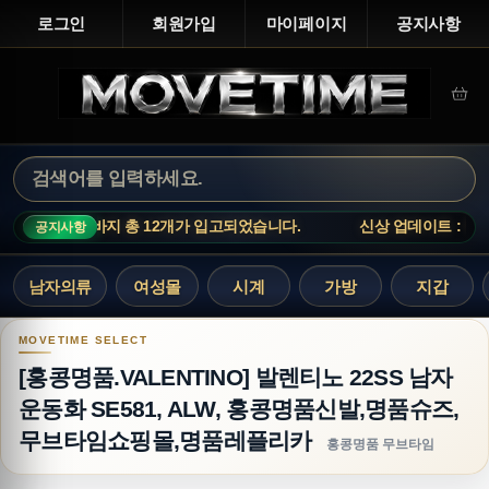
로그인
회원가입
마이페이지
공지사항
발렌시아가 청바지 총 12개가 입고되었습니다.
신상 업데이트 : 루이
공지사항
남자의류
여성몰
시계
가방
지갑
[홍콩명품.VALENTINO] 발렌티노 22SS 남자 
[홍콩명품.VALENTINO] 발렌티노 22SS 남자
운동화 SE581, ALW, 홍콩명품신발,명품슈즈,
무브타임쇼핑몰,명품레플리카
홍콩명품 무브타임