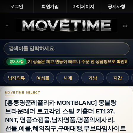
로그인
회원가입
마이페이지
공지사항
E NOTICE · 인기 상품은 재고 변동이 빠르니 주문 전 상담창으로 확인해 주세
공지사항
남자의류
여성몰
시계
가방
지갑
[홍콩명품레플리카 MONTBLANC] 몽블랑 브라운
[홍콩명품레플리카 MONTBLANC] 몽블랑
브라운레더 로고각인 스틸 키홀더 ET137,
NNT, 명품쇼핑몰,남자명품,명품악세사리,
선물,예물,해외직구,구매대행,무브타임사이트