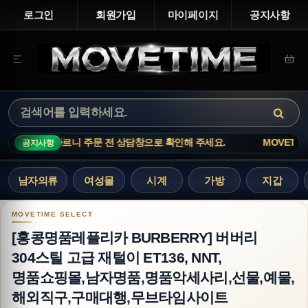
로그인
회원가입
마이페이지
공지사항
 전 상담창으로 확인해 주세요.
MOVETIME NOTICE · 인기 상품
공지사항
남자의류
여성몰
시계
가방
지갑
[홍콩명품레플리카 BURBERRY] 버버리 304스
[홍콩명품레플리카 BURBERRY] 버버리
304스틸 고급 재털이 ET136, NNT,
명품쇼핑몰,남자명품,명품악세사리,선물,예물,
해외직구,구매대행,무브타임사이트