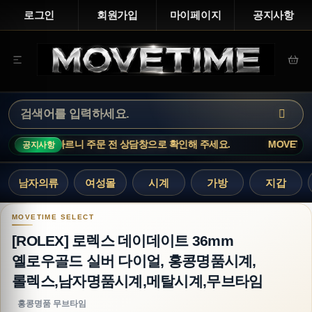
로그인
회원가입
마이페이지
공지사항
은 재고 변동이 빠르니 주문 전 상담창으로 확인해 주세요.
MOVETIME
공지사항
남자의류
여성몰
시계
가방
지갑
[ROLEX] 로렉스 데이데이트 36mm 옐로우골
[ROLEX] 로렉스 데이데이트 36mm
옐로우골드 실버 다이얼, 홍콩명품시계,
롤렉스,남자명품시계,메탈시계,무브타임
홍콩명품 무브타임