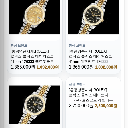
관심 브랜드
관심 브랜드
[홍콩명품시계.ROLEX]
[홍콩명품시계.ROLEX]
로렉스 롤렉스 데이저스트
로렉스 롤렉스 데이저스트
41mm 126333 옐로우골드
41mm 텐포인트 126333
콤비 904L 스틸 옐로우골드
1,365,000원
옐로우골드 콤비 904L 스틸
1,365,000원
1,092,000원
1,092,000원
다이얼
블랙 다이얼
관심 브랜드
[홍콩명품시계.ROLEX]
로렉스 롤렉스 데이토나
116595 로즈골드 레인바우
크리스탈 베젤 블랙 다이얼
2,750,000원
2,200,000원