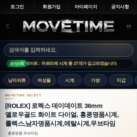
로그인
회원가입
마이페이지
공지사항
신상 업데이트 : 까르띠에 시계 총 27개가 입고되었습니다.
신상
공지사항
남자의류
여성몰
시계
가방
지갑
[ROLEX] 로렉스 데이데이트 36mm 옐로우골
[ROLEX] 로렉스 데이데이트 36mm
옐로우골드 화이트 다이얼, 홍콩명품시계,
롤렉스,남자명품시계,메탈시계,무브타임
홍콩명품 무브타임