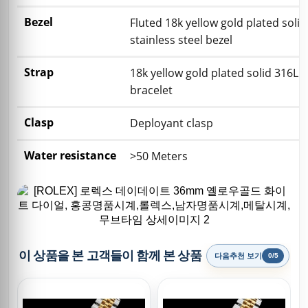
Bezel
Fluted 18k yellow gold plated solid
stainless steel bezel
Strap
18k yellow gold plated solid 316L s
bracelet
Clasp
Deployant clasp
Water resistance
>50 Meters
이 상품을 본 고객들이 함께 본 상품
다음추천 보기
0/5