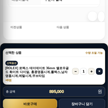
이전상품
다음 상품
선택한 상품
수량 조절 가능
선택옵션
[ROLEX] 로렉스 데이데이트 36mm 옐로우골
−
+
×
1
드 화이트 다이얼, 홍콩명품시계,롤렉스,남자
명품시계,메탈시계,무브타임
+0원
원
895,000
총 금액