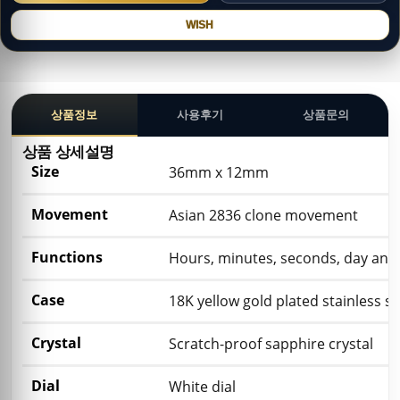
WISH
상품정보
사용후기
상품문의
상품 상세설명
Size
36mm x 12mm
Movement
Asian 2836 clone movement
Functions
Hours, minutes, seconds, day and 
Case
18K yellow gold plated stainless st
Crystal
Scratch-proof sapphire crystal
Dial
White dial