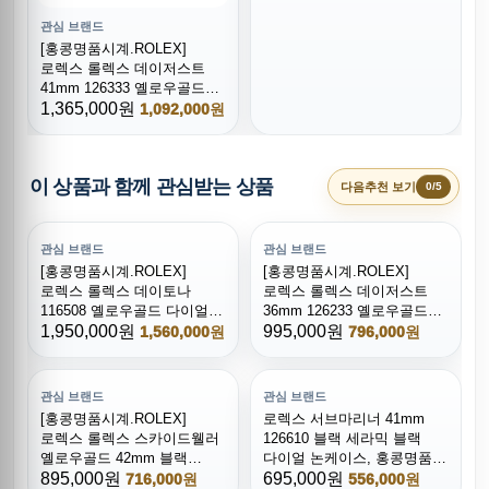
관심 브랜드
[홍콩명품시계.ROLEX]
로렉스 롤렉스 데이저스트
41mm 126333 옐로우골드
콤비 904L 스틸 블랙 다이얼
1,365,000원
1,092,000원
이 상품과 함께 관심받는 상품
다음추천 보기
0/5
관심 브랜드
관심 브랜드
[홍콩명품시계.ROLEX]
[홍콩명품시계.ROLEX]
로렉스 롤렉스 데이토나
로렉스 롤렉스 데이저스트
116508 옐로우골드 다이얼
36mm 126233 옐로우골드
브레이슬릿, 명품직구,
1,950,000원
다이얼, 명품직구,구매대행,
995,000원
1,560,000원
796,000원
구매대행,럭셔리,
럭셔리,남자명품시계,워치,
남자명품시계,워치,중년남자
중년남자
관심 브랜드
관심 브랜드
[홍콩명품시계.ROLEX]
로렉스 서브마리너 41mm
로렉스 롤렉스 스카이드웰러
126610 블랙 세라믹 블랙
옐로우골드 42mm 블랙
다이얼 논케이스, 홍콩명품,
다이얼, 명품레플리카,
895,000원
롤렉스,남자시계워치,
695,000원
716,000원
556,000원