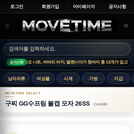
로그인
회원가입
마이페이지
공지사항
 아크네스튜디오 니트, 버버리 바지, 발렌시아가 청바지 총 12개가 입고되었
공지사항
남자의류
여성몰
시계
가방
지갑
구찌 GG수프림 볼캡 모자 26SS
구찌 GG수프림 볼캡 모자 26SS
CA0480