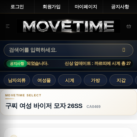
로그인
회원가입
마이페이지
공지사항
 27개가 입고되었습니다.
신상 업데이트 : 까르띠에 시계 총 27개
공지사항
남자의류
여성몰
시계
가방
지갑
구찌 여성 바이저 모자 26SS
구찌 여성 바이저 모자 26SS
CA0469