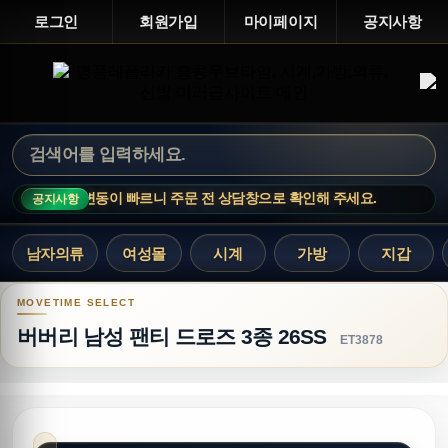
로그인
회원가입
마이페이지
공지사항
 인기 상품은 재고 변동이 빠르니 주문 전 상담창으로 확인해 주세요.
MOV
공지사항
남자의류
여성몰
시계
가방
지갑
버버리 남성 팬티 드로즈 3종 26SS
버버리 남성 팬티 드로즈 3종 26SS
ET3878