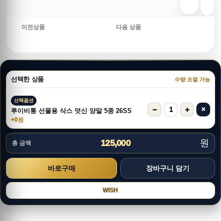
이전상품
다음 상품
선택한 상품
수량 조절 가능
선택옵션
−
+
×
1
루이비통 선물용 삭스 덧신 양말 5종 26SS
+0원
원
125,000
총 금액
WISH