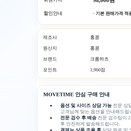
98,000원
할인안내
· 기본 판매가격 적
제조사
홍콩
원산지
홍콩
브랜드
크롬하츠
포인트
1,960점
MOVETIME 안심 구매 안내
옵션 및 사이즈 상담 가능
전문 상
고객님께 맞는 옵션을 안내해드립
전문 검수 후 배송
전문 검수팀이 2
후 안전하게 발송해드립니다.
결제는 상품 조율 후
상담 완료 및