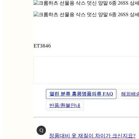
ET3846
열린 분류
홍콩명품의류 FAQ
해외배
반품/환불안내
Q
정품대비 옷 재질이 차이가 크신지요?