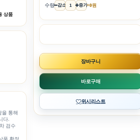
수량
감소
증가
+0원
용 상품
장바구니
바로구매
위시리스트
담을 통해
니다.
차 검수
 상품 확정