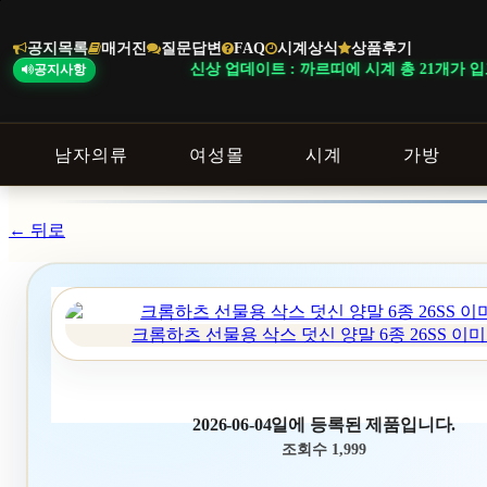
본
문
공지목록
매거진
질문답변
FAQ
시계상식
상품후기
바
신상 업데이트 : 까르띠에 시계 총 21개가 입고되었
공지사항
로
가
기
남자의류
여성몰
시계
가방
← 뒤로
크롬하츠 선물용 삭스 덧신 양말 6종 26SS 이미
2026-06-04일에 등록된 제품입니다.
조회수 1,999