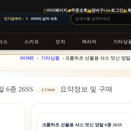
마이페이지
주문조회
장바구니
로그인
인기검색어 :
4.
스톤아일랜드 남자 맨투맨
라스
스카프
모자
캐리어
기타상
HOME
›
기타상품
›
크롬하츠 선물용 삭스 덧신 양말 6
6종 26SS
요약정보 및 구매
ET3846
크롬하츠 선물용 삭스 덧신 양말 6종 26SS