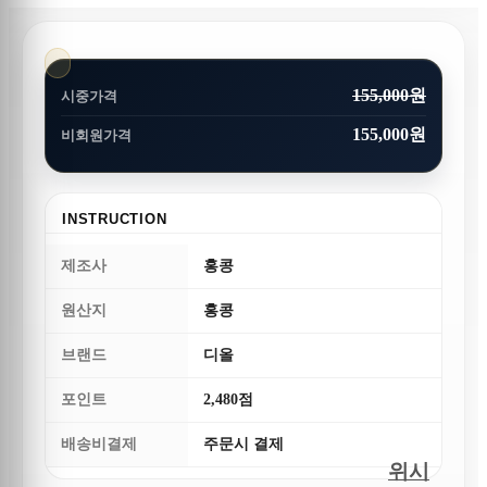
155,000원
시중가격
155,000원
비회원가격
INSTRUCTION
제조사
홍콩
원산지
홍콩
브랜드
디올
포인트
2,480점
배송비결제
주문시 결제
위시