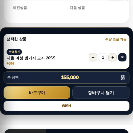
이전상품
다음 상품
선택한 상품
수량 조절 가능
선택옵션
−
+
×
1
디올 여성 벙거지 모자 26SS
+0원
원
155,000
총 금액
WISH