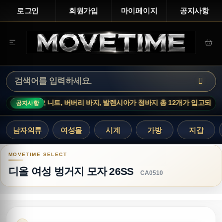
로그인
회원가입
마이페이지
공지사항
, 버버리 바지, 발렌시아가 청바지 총 12개가 입고되었습니다.
신상
공지사항
남자의류
여성몰
시계
가방
지갑
디올 여성 벙거지 모자 26SS
디올 여성 벙거지 모자 26SS
CA0510