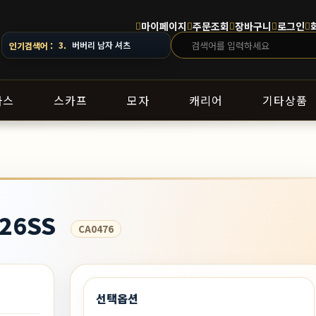
마이페이지
주문조회
장바구니
로그인
4.
스톤아일랜드 남자 맨투맨
인기검색어 :
라스
스카프
모자
캐리어
기타상품
26SS
CA0476
선택옵션