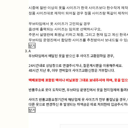
시중에 절반 이상의 옷들 사이즈가 한국 사이즈보다 한수작게 제
정품 사이즈대로 제작이 되어질 경우 정품 사이즈랑 똑같이 제작이
무브타임에서 옷 사이즈가 고민되실 경우
옵션에 출력되는 사이즈는 임의로 선택하시구요,
주문서 설명란에 회원님 키하고 체중, 그리고 현재 입고 계신 한
무브타임 운영진에서 합당한 사이즈를 추천받아서 보내드릴 수 있습
닫기
A
무브타임에서 배달된 옷을 받으신 후 사이즈 교환원하실 경우,
24시간내로 상담창으로 연결주시거나, 질문게시판을 이용해주세요.
48시간 지난 후, 아무 연락없이 사이즈교환신청은 거부합니다.
택배포장에 포함된 텍이나 비닐포장 그대로 보내주셔야 하며, 옷을 입으
반품주소로 옷이 도착되면, 무브타임 운영진에서 옷을 현지업체에 돌려보
사이즈 반품교환요청기간에 해당업체 옷 사이즈가 전부 품절났을 경우,
다른 옷으로 변경하신 후 발생되는 차액금은 따로 저희한테 입금주시거나
닫기