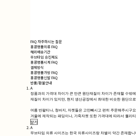
FAQ 자주하시는 질문
홍콩명품의류 FAQ
해외배송기간
무브타임 승진제도
홍콩명품시계 FAQ
결제방식
홍콩명품가방 FAQ
홍콩명품신발 FAQ
반품/환불안내
A
정품과의 가격대 차이가 큰 만큰 원단재질이 차이가 존재할 수밖에
재질이 차이가 있지만, 현지 생산공장에서 최대한 비슷한 원단으로
여름 반팔티나, 청바지, 자켓들은 고민빼시고 편히 주문해주시구요
겨울에 제작되는 패딩이나, 가죽자켓 또한 가격대에 따라서 퀄리티
닫기
A
무브타임 의류 사이즈는 한국 의류사이즈랑 차별이 약간 존재합니