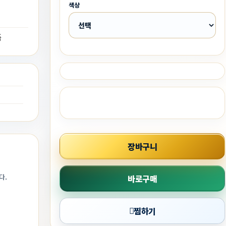
색상
품
점
장바구니
다.
바로구매
찜하기