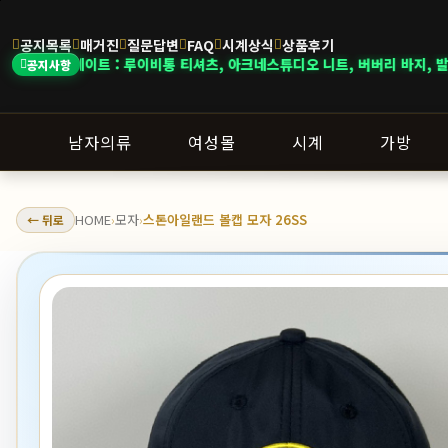
공지목록
매거진
질문답변
FAQ
시계상식
상품후기
업데이트 : 루이비통 티셔츠, 아크네스튜디오 니트, 버버리 바지, 발렌시아가 
공지사항
남자의류
여성몰
시계
가방
HOME
모자
스톤아일랜드 볼캡 모자 26SS
← 뒤로
›
›