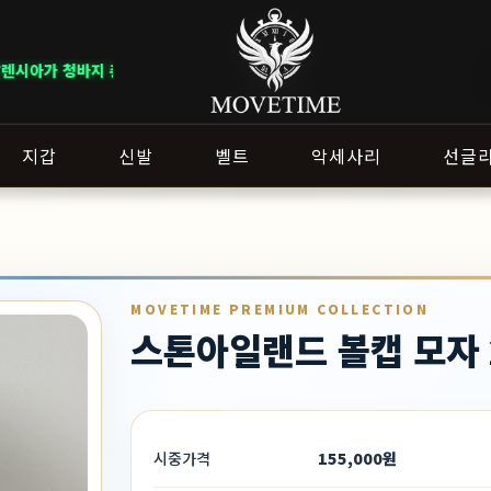
청바지 총 12개가 입고되었습니다.
지갑
신발
벨트
악세사리
선글
MOVETIME PREMIUM COLLECTION
스톤아일랜드 볼캡 모자 
시중가격
155,000원