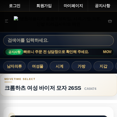
로그인
회원가입
마이페이지
공지사항
상품은 재고 변동이 빠르니 주문 전 상담창으로 확인해 주세요.
MOVETI
공지사항
남자의류
여성몰
시계
가방
지갑
크롬하츠 여성 바이저 모자 26SS
크롬하츠 여성 바이저 모자 26SS
CA0474